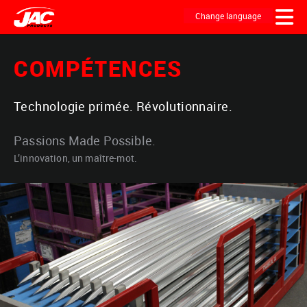
Skip
to
Change language
main
content
MAIN
COMPÉTENCES
NAVIGATION
Technologie primée. Révolutionnaire.
Passions Made Possible.
L’innovation, un maître-mot.